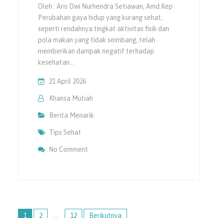
Oleh : Aris Dwi Nurhendra Setiawan, Amd.Kep
Perubahan gaya hidup yang kurang sehat,
seperti rendahnya tingkat aktivitas fisik dan
pola makan yang tidak seimbang, telah
memberikan dampak negatif terhadap
kesehatan…
21 April 2026
Khansa Mutiah
Berita Menarik
Tips Sehat
On Stres Dan Depresi Pada Penderita Diab
No Comment
Navigasi
1
2
…
12
Berikutnya
pos