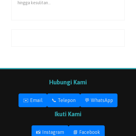
hingga kesulitan…
Hubungi Kami
✉️ Email
📞 Telepon
💬 WhatsApp
Ikuti Kami
📸 Instagram
📘 Facebook