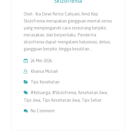
Skizofrenia
Oleh : Ika Dewi Retno Cahyani, Amd.Kep
Skizofrenia merupakan gangguan mental serius
yang mempengaruhi cara seseorang berpikir,
merasakan, dan berperilaku. Penderita
skizofrenia dapat mengalami halusinasi, delusi,
gangguan berpikir, hingga kesulitan…
26 Mei 2026
Khansa Mutiah
Tips Kesehatan
#keluarga
,
#skizofrenia
,
Kesehatan Jiwa
,
Tips Jiwa
,
Tips Kesehatan Jiwa
,
Tips Sehat
On Peran Keluarga Dalam Pemulihan Skizof
No Comment