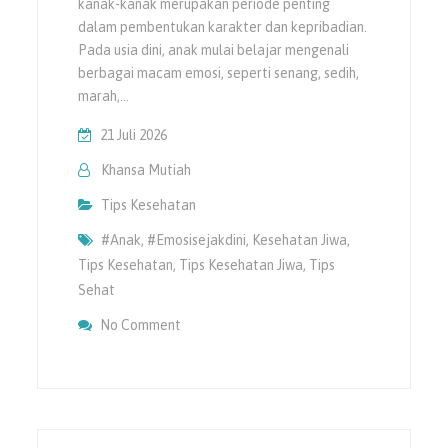
kanak-kanak merupakan periode penting
dalam pembentukan karakter dan kepribadian.
Pada usia dini, anak mulai belajar mengenali
berbagai macam emosi, seperti senang, sedih,
marah,…
21 Juli 2026
Khansa Mutiah
Tips Kesehatan
#anak
,
#emosisejakdini
,
Kesehatan Jiwa
,
Tips Kesehatan
,
Tips Kesehatan Jiwa
,
Tips
Sehat
On Mengajarkan Anak Untuk Mengelola Emos
No Comment