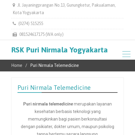
Jl. Jayaningprangan No.13, Gunungketur, Pakualaman,
Kota Yogyakarta
(0274) 515255
081524617175 (WA only)
RSK Puri Nirmala Yogyakarta
Home
Puri Nirmala Telemedicine
Puri Nirmala Telemedicine
Puri nirmala
telemedicine
merupakan layanan
kesehatan berbasis teknologi yang
memungkinkan bagi pasien berkonsultasi
dengan psikiater, dokter umum, maupun psikolog
tanpa bertemu secara langsung.