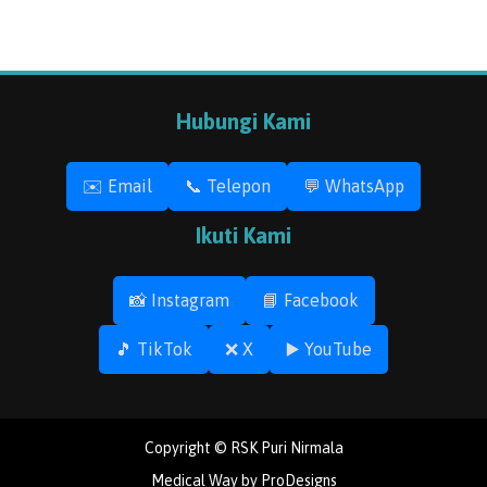
Hubungi Kami
✉️ Email
📞 Telepon
💬 WhatsApp
Ikuti Kami
📸 Instagram
📘 Facebook
🎵 TikTok
❌ X
▶️ YouTube
Copyright © RSK Puri Nirmala
Medical Way by
ProDesigns