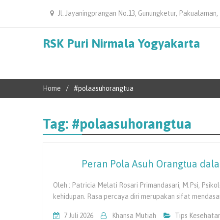
Jl. Jayaningprangan No.13, Gunungketur, Pakualaman,
RSK Puri Nirmala Yogyakarta
Home
#polaasuhorangtua
Tag:
#polaasuhorangtua
Peran Pola Asuh Orangtua dal
Oleh : Patricia Melati Rosari Primandasari, M.Psi, Psi
kehidupan. Rasa percaya diri merupakan sifat mendasa
7 Juli 2026
Khansa Mutiah
Tips Kesehata