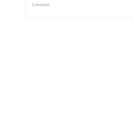
On
Comment
Peran
Pola
Asuh
Orangtua
Dalam
Menumbuhkan
Rasa
Percaya
Diri
Anak