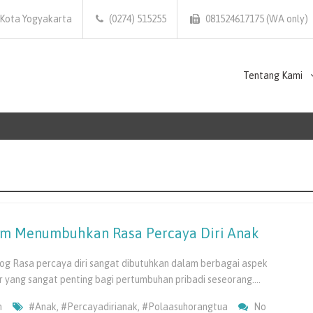
 Kota Yogyakarta
(0274) 515255
081524617175 (WA only)
Tentang Kami
am Menumbuhkan Rasa Percaya Diri Anak
kolog Rasa percaya diri sangat dibutuhkan dalam berbagai aspek
r yang sangat penting bagi pertumbuhan pribadi seseorang.…
n
#anak
,
#percayadirianak
,
#polaasuhorangtua
No