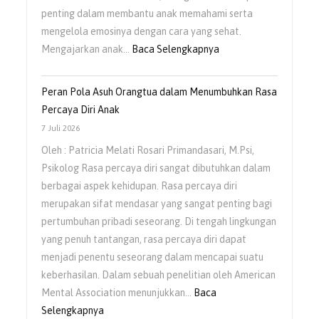
penting dalam membantu anak memahami serta
mengelola emosinya dengan cara yang sehat.
:
Mengajarkan anak…
Baca Selengkapnya
Mengajarkan
Anak
Peran Pola Asuh Orangtua dalam Menumbuhkan Rasa
Untuk
Percaya Diri Anak
Mengelola
7 Juli 2026
Emosi
Oleh : Patricia Melati Rosari Primandasari, M.Psi,
Sejak
Psikolog Rasa percaya diri sangat dibutuhkan dalam
Usia
berbagai aspek kehidupan. Rasa percaya diri
Dini
merupakan sifat mendasar yang sangat penting bagi
pertumbuhan pribadi seseorang. Di tengah lingkungan
yang penuh tantangan, rasa percaya diri dapat
menjadi penentu seseorang dalam mencapai suatu
keberhasilan. Dalam sebuah penelitian oleh American
Mental Association menunjukkan…
Baca
:
Selengkapnya