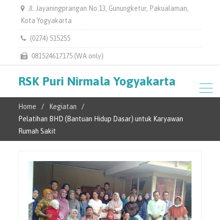
Jl. Jayaningprangan No.13, Gunungketur, Pakualaman,
Kota Yogyakarta
(0274) 515255
081524617175 (WA only)
RSK Puri Nirmala Yogyakarta
Home
Kegiatan
Pelatihan BHD (Bantuan Hidup Dasar) untuk Karyawan
Rumah Sakit