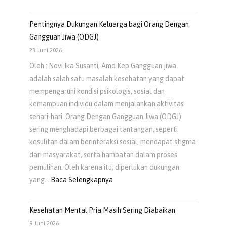
Peran
Pola
Pentingnya Dukungan Keluarga bagi Orang Dengan
Asuh
Gangguan Jiwa (ODGJ)
Orangtua
23 Juni 2026
dalam
Oleh : Novi Ika Susanti, Amd.Kep Gangguan jiwa
Menumbuhkan
adalah salah satu masalah kesehatan yang dapat
Rasa
mempengaruhi kondisi psikologis, sosial dan
Percaya
kemampuan individu dalam menjalankan aktivitas
Diri
sehari-hari. Orang Dengan Gangguan Jiwa (ODGJ)
Anak
sering menghadapi berbagai tantangan, seperti
kesulitan dalam berinteraksi sosial, mendapat stigma
dari masyarakat, serta hambatan dalam proses
pemulihan. Oleh karena itu, diperlukan dukungan
:
yang…
Baca Selengkapnya
Pentingnya
Dukungan
Kesehatan Mental Pria Masih Sering Diabaikan
Keluarga
9 Juni 2026