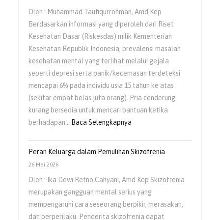
bagi
Oleh : Muhammad Taufiqurrohman, Amd.Kep
Orang
Berdasarkan informasi yang diperoleh dari Riset
Dengan
Kesehatan Dasar (Riskesdas) milik Kementerian
Gangguan
Kesehatan Republik Indonesia, prevalensi masalah
Jiwa
kesehatan mental yang terlihat melalui gejala
(ODGJ)
seperti depresi serta panik/kecemasan terdeteksi
mencapai 6% pada individu usia 15 tahun ke atas
(sekitar empat belas juta orang). Pria cenderung
kurang bersedia untuk mencari bantuan ketika
:
berhadapan…
Baca Selengkapnya
Kesehatan
Mental
Peran Keluarga dalam Pemulihan Skizofrenia
Pria
26 Mei 2026
Masih
Oleh : Ika Dewi Retno Cahyani, Amd.Kep Skizofrenia
Sering
merupakan gangguan mental serius yang
Diabaikan
mempengaruhi cara seseorang berpikir, merasakan,
dan berperilaku. Penderita skizofrenia dapat