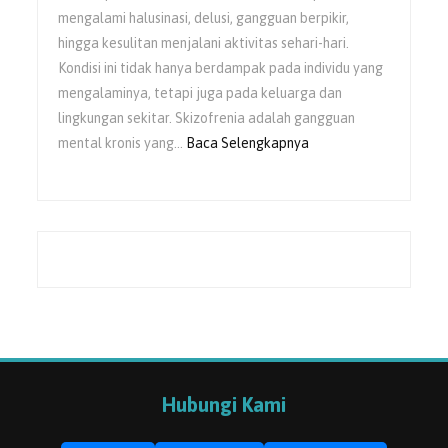
mengalami halusinasi, delusi, gangguan berpikir,
hingga kesulitan menjalani aktivitas sehari-hari.
Kondisi ini tidak hanya berdampak pada individu yang
mengalaminya, tetapi juga pada keluarga dan
lingkungan sekitar. Skizofrenia adalah gangguan
:
mental kronis yang…
Baca Selengkapnya
Peran
Keluarga
dalam
Pemulihan
Skizofrenia
Hubungi Kami