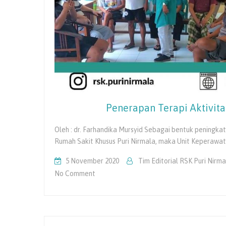
Penerapan Terapi Aktivit
Oleh : dr. Farhandika Mursyid Sebagai bentuk peningk
Rumah Sakit Khusus Puri Nirmala, maka Unit Keperaw
5 November 2020
Tim Editorial RSK Puri Nirma
On
No Comment
Penerapan
Terapi
Aktivitas
Kelompok