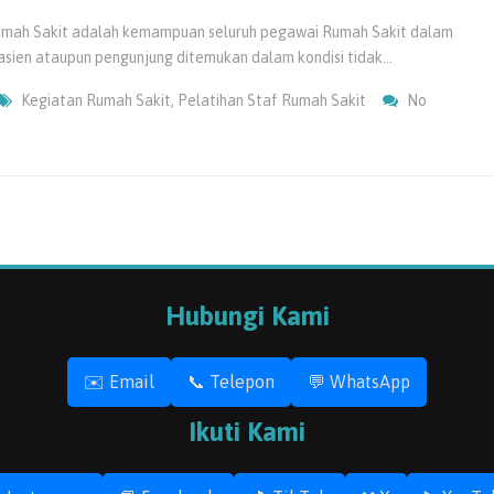
Rumah Sakit adalah kemampuan seluruh pegawai Rumah Sakit dalam
pasien ataupun pengunjung ditemukan dalam kondisi tidak…
Kegiatan Rumah Sakit
,
Pelatihan Staf Rumah Sakit
No
Hubungi Kami
✉️ Email
📞 Telepon
💬 WhatsApp
Ikuti Kami