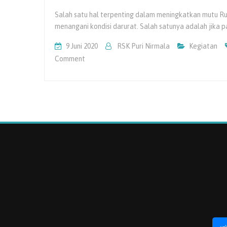
Salah satu hal terpenting dalam meningkatkan mutu 
menangani kondisi darurat. Salah satunya adalah jika 
9 Juni 2020
RSK Puri Nirmala
Kegiatan
On
Comment
Pelatihan
BHD
(Bantuan
Hidup
Dasar)
Untuk
Karyawan
Rumah
Sakit