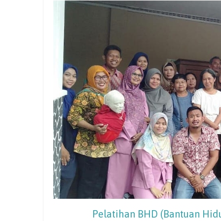
Pada
Pasien
Rawat
Inap
Pelatihan BHD (Bantuan Hid