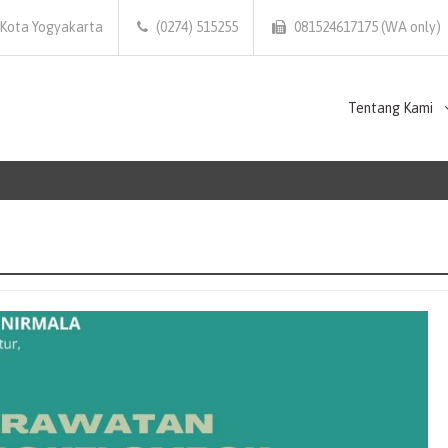
 Kota Yogyakarta
(0274) 515255
081524617175 (WA only)
Tentang Kami