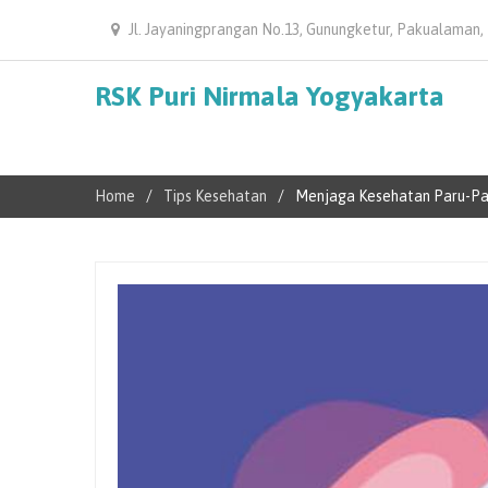
Jl. Jayaningprangan No.13, Gunungketur, Pakualaman,
RSK Puri Nirmala Yogyakarta
Home
Tips Kesehatan
Menjaga Kesehatan Paru-Par