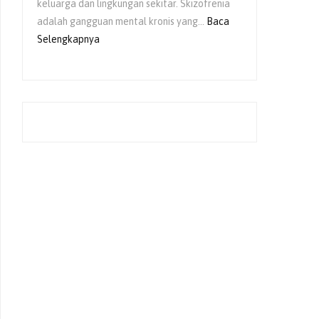
keluarga dan lingkungan sekitar. Skizofrenia
adalah gangguan mental kronis yang…
Baca
:
Selengkapnya
Peran
Keluarga
dalam
Pemulihan
Skizofrenia