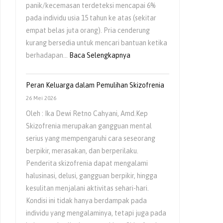
panik/kecemasan terdeteksi mencapai 6%
pada individu usia 15 tahun ke atas (sekitar
empat belas juta orang). Pria cenderung
kurang bersedia untuk mencari bantuan ketika
:
berhadapan…
Baca Selengkapnya
Kesehatan
Mental
Peran Keluarga dalam Pemulihan Skizofrenia
Pria
26 Mei 2026
Masih
Oleh : Ika Dewi Retno Cahyani, Amd.Kep
Sering
Skizofrenia merupakan gangguan mental
Diabaikan
serius yang mempengaruhi cara seseorang
berpikir, merasakan, dan berperilaku.
Penderita skizofrenia dapat mengalami
halusinasi, delusi, gangguan berpikir, hingga
kesulitan menjalani aktivitas sehari-hari.
Kondisi ini tidak hanya berdampak pada
individu yang mengalaminya, tetapi juga pada