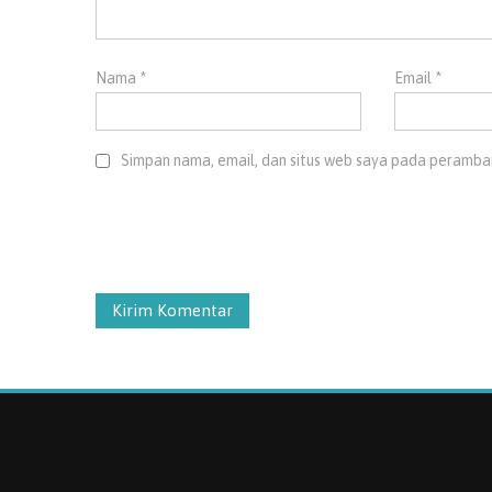
Nama
*
Email
*
Simpan nama, email, dan situs web saya pada peramban