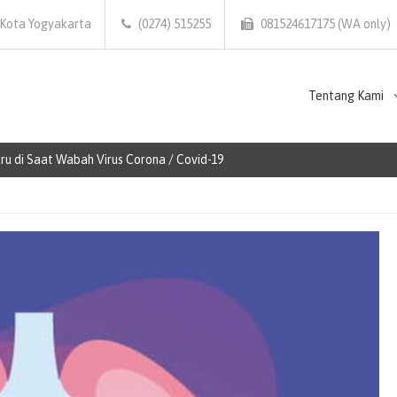
 Kota Yogyakarta
(0274) 515255
081524617175 (WA only)
Tentang Kami
u di Saat Wabah Virus Corona / Covid-19