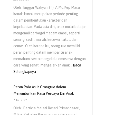
Oleh : Enggar Wahyuni (T), A.Md.Kep Masa
kanak-kanak merupakan periode penting
dalam pembentukan karakter dan
kepribadian. Pada usia dini, anak mulai belajar
mengenali berbagai macam emosi, seperti
senang, sedih, marah, kecewa, takut, dan
cemas. Oleh karena itu, orang tua memiliki
peran penting dalam membantu anak
memahami serta mengelola emosinya dengan
cara yang sehat. Mengajarkan anak…
Baca
:
Selengkapnya
Mengajarkan
Anak
Peran Pola Asuh Orangtua dalam
Untuk
Menumbuhkan Rasa Percaya Diri Anak
Mengelola
7 Juli 2026
Emosi
Oleh : Patricia Melati Rosari Primandasari,
Sejak
M.Psi, Psikolog Rasa percaya diri sangat