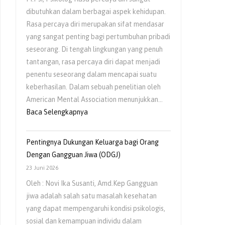
Usia
dibutuhkan dalam berbagai aspek kehidupan.
Dini
Rasa percaya diri merupakan sifat mendasar
yang sangat penting bagi pertumbuhan pribadi
seseorang. Di tengah lingkungan yang penuh
tantangan, rasa percaya diri dapat menjadi
penentu seseorang dalam mencapai suatu
keberhasilan. Dalam sebuah penelitian oleh
American Mental Association menunjukkan…
:
Baca Selengkapnya
Peran
Pola
Pentingnya Dukungan Keluarga bagi Orang
Asuh
Dengan Gangguan Jiwa (ODGJ)
Orangtua
23 Juni 2026
dalam
Oleh : Novi Ika Susanti, Amd.Kep Gangguan
Menumbuhkan
jiwa adalah salah satu masalah kesehatan
Rasa
yang dapat mempengaruhi kondisi psikologis,
Percaya
sosial dan kemampuan individu dalam
Diri