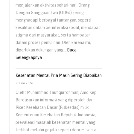
menjalankan aktivitas sehari-hari. Orang
Anak
Dengan Gangguan Jiwa (ODGJ) sering
menghadapi berbagai tantangan, seperti
kesulitan dalam berinteraksi sosial, mendapat
stigma dari masyarakat, serta hambatan
dalam proses pemulihan. Oleh karena itu,
diperlukan dukungan yang…
Baca
:
Selengkapnya
Pentingnya
Dukungan
Kesehatan Mental Pria Masih Sering Diabaikan
Keluarga
9 Juni 2026
bagi
Oleh : Muhammad Taufiqurrohman, Amd.Kep
Orang
Berdasarkan informasi yang diperoleh dari
Dengan
Riset Kesehatan Dasar (Riskesdas) milik
Gangguan
Kementerian Kesehatan Republik Indonesia,
Jiwa
prevalensi masalah kesehatan mental yang
(ODGJ)
terlihat melalui gejala seperti depresi serta