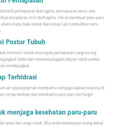
tih Pernapasan
erlatih pernapasan diafragma, pernapasan perut, dan
tkan kesadaran otot diafragma. Hal ini membuat paru-paru
s alami Anda, baik masuk dan keluar lalu tambahkan satu
.
ki Postur Tubuh
ubuh tertentu. Untuk mencegah pernapasan yang kurang
mengangkat dada dan membuka bagian depan tubuh sambil
osisi membungkuk.
ap Terhidrasi
inum air sepanjang hari membantu menjaga lapisan mukosa di
-paru tetap lembap dan membantu paru-paru berfungsi
uk menjaga kesehatan paru-paru
iri anda dari asap rokok. Bila anda mempunyai orang dekat