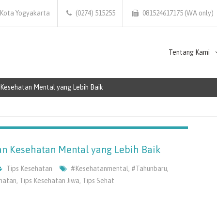
 Kota Yogyakarta
(0274) 515255
081524617175 (WA only)
Tentang Kami
Kesehatan Mental yang Lebih Baik
n Kesehatan Mental yang Lebih Baik
Tips Kesehatan
#kesehatanmental
,
#tahunbaru
,
hatan
,
Tips Kesehatan Jiwa
,
Tips Sehat