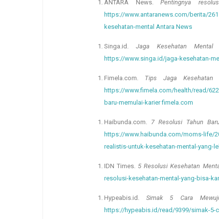
ANTARA News.
Pentingnya resolu
https://www.antaranews.com/berita/2614
kesehatan-mental Antara News
Singa.id.
Jaga Kesehatan Mental
https://www.singa.id/jaga-kesehatan-me
Fimela.com.
Tips Jaga Kesehatan 
https://www.fimela.com/health/read/622
baru-memulai-karier fimela.com
Haibunda.com.
7 Resolusi Tahun Baru
https://www.haibunda.com/moms-life/20
realistis-untuk-kesehatan-mental-yang-l
IDN Times.
5 Resolusi Kesehatan Menta
resolusi-kesehatan-mental-yang-bisa-k
Hypeabis.id.
Simak 5 Cara Mewuju
https://hypeabis.id/read/9399/simak-5