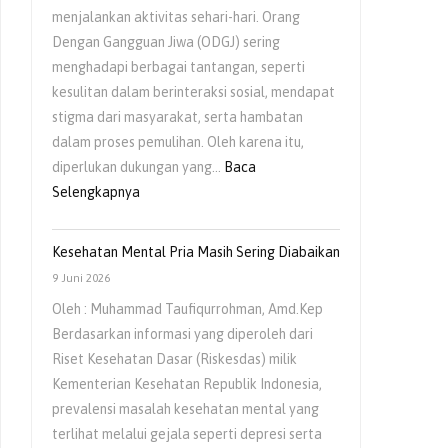
menjalankan aktivitas sehari-hari. Orang
Dengan Gangguan Jiwa (ODGJ) sering
menghadapi berbagai tantangan, seperti
kesulitan dalam berinteraksi sosial, mendapat
stigma dari masyarakat, serta hambatan
dalam proses pemulihan. Oleh karena itu,
diperlukan dukungan yang…
Baca
Selengkapnya
Kesehatan Mental Pria Masih Sering Diabaikan
9 Juni 2026
Oleh : Muhammad Taufiqurrohman, Amd.Kep
Berdasarkan informasi yang diperoleh dari
Riset Kesehatan Dasar (Riskesdas) milik
Kementerian Kesehatan Republik Indonesia,
prevalensi masalah kesehatan mental yang
terlihat melalui gejala seperti depresi serta