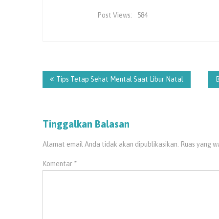
Post Views:
584
Tips Tetap Sehat Mental Saat Libur Natal
B
Tinggalkan Balasan
Alamat email Anda tidak akan dipublikasikan.
Ruas yang wa
Komentar
*