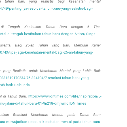
si tahun baru yang realistis bagi kesehatan mental.
749/pentingnya-resolusi-tahun-baru-yang-realistis-bagi-
 di Tengah Kesibukan Tahun Baru dengan 6 Tips.
ntal-di-tengah-kesibukan-tahun-baru-dengan-6-tips/ Singa
Mental Bagi 25-an Tahun yang Baru Memulai Karier.
0743/tips-jaga-kesehatan-mental-bagi-25-an-tahun-yang-
 yang Realistis untuk Kesehatan Mental yang Lebih Baik.
231219170234-76-324104/7-resolusi-tahun-baru-yang-
ebih-baik Haibunda
l di Tahun Baru.
https://www.idntimes.com/life/inspiration/5-
amu-jalani-di-tahun-baru-01-9n218-dmjwmd IDN Times
dkan Resolusi Kesehatan Mental pada Tahun Baru.
-cara-mewujudkan-resolusi-kesehatan-mental-pada-tahun-baru