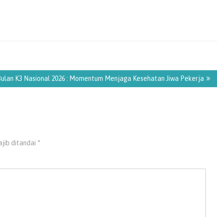
ulan K3 Nasional 2026 : Momentum Menjaga Kesehatan Jiwa Pekerja
jib ditandai
*