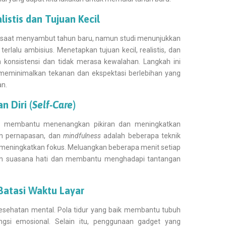
istis dan Tujuan Kecil
 saat menyambut tahun baru, namun studi menunjukkan
erlalu ambisius. Menetapkan tujuan kecil, realistis, dan
konsistensi dan tidak merasa kewalahan. Langkah ini
meminimalkan tekanan dan ekspektasi berlebihan yang
n.
n Diri (
Self-Care
)
ng membantu menenangkan pikiran dan meningkatkan
han pernapasan, dan
mindfulness
adalah beberapa teknik
n meningkatkan fokus. Meluangkan beberapa menit setiap
tkan suasana hati dan membantu menghadapi tantangan
Batasi Waktu Layar
kesehatan mental. Pola tidur yang baik membantu tubuh
ngsi emosional. Selain itu, penggunaan gadget yang