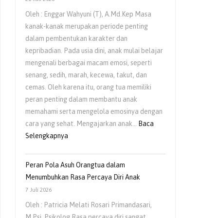
Oleh : Enggar Wahyuni (T), A.Md.Kep Masa
kanak-kanak merupakan periode penting
dalam pembentukan karakter dan
kepribadian. Pada usia dini, anak mulai belajar
mengenali berbagai macam emosi, seperti
senang, sedih, marah, kecewa, takut, dan
cemas. Oleh karena itu, orang tua memiliki
peran penting dalam membantu anak
memahami serta mengelola emosinya dengan
cara yang sehat. Mengajarkan anak…
Baca
Selengkapnya
Peran Pola Asuh Orangtua dalam
Menumbuhkan Rasa Percaya Diri Anak
7 Juli 2026
Oleh : Patricia Melati Rosari Primandasari,
M.Psi, Psikolog Rasa percaya diri sangat