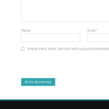
Nama
*
Email
*
Simpan nama, email, dan situs web saya pada peramban