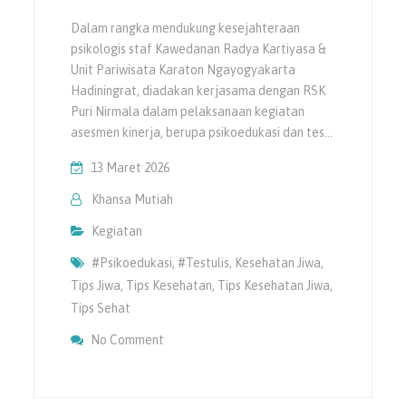
Dalam rangka mendukung kesejahteraan
psikologis staf Kawedanan Radya Kartiyasa &
Unit Pariwisata Karaton Ngayogyakarta
Hadiningrat, diadakan kerjasama dengan RSK
Puri Nirmala dalam pelaksanaan kegiatan
asesmen kinerja, berupa psikoedukasi dan tes…
13 Maret 2026
Khansa Mutiah
Kegiatan
#psikoedukasi
,
#testulis
,
Kesehatan Jiwa
,
Tips Jiwa
,
Tips Kesehatan
,
Tips Kesehatan Jiwa
,
Tips Sehat
On Psikoedukasi Dan Tes Kesehatan Jiwa 
No Comment
Kartiyasa & Unit Pariwisata Karaton Ngayo