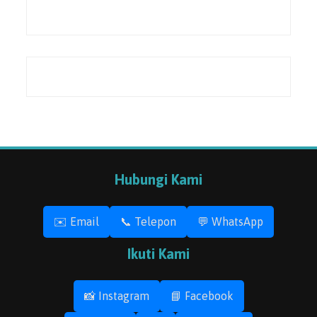
Hubungi Kami
✉️ Email
📞 Telepon
💬 WhatsApp
Ikuti Kami
📸 Instagram
📘 Facebook