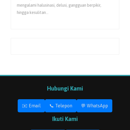
mengalami halusinasi, delusi, gangguan berpikir,
hingga kesulitan…
Hubungi Kami
✉️ Email
📞 Telepon
💬 WhatsApp
Ikuti Kami