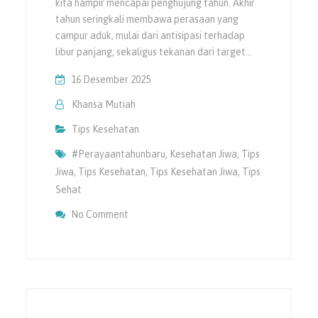
kita hampir mencapai penghujung tahun. Akhir
tahun seringkali membawa perasaan yang
campur aduk, mulai dari antisipasi terhadap
libur panjang, sekaligus tekanan dari target…
16 Desember 2025
Khansa Mutiah
Tips Kesehatan
#perayaantahunbaru
,
Kesehatan Jiwa
,
Tips
Jiwa
,
Tips Kesehatan
,
Tips Kesehatan Jiwa
,
Tips
Sehat
On Menjaga Kesehatan Mental Di Akhir Ta
No Comment