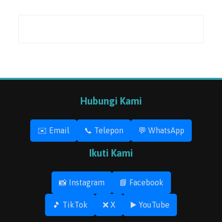
Hubungi Kami
✉️ Email
📞 Telepon
💬 WhatsApp
Ikuti Kami
📸 Instagram
📘 Facebook
🎵 TikTok
❌ X
▶️ YouTube