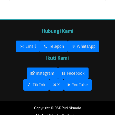
Hubungi Kami
✉️ Email
📞 Telepon
💬 WhatsApp
Ikuti Kami
📸 Instagram
📘 Facebook
🎵 TikTok
❌ X
▶️ YouTube
Copyright © RSK Puri Nirmala