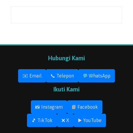
Hubungi Kami
✉️ Email
📞 Telepon
💬 WhatsApp
Ikuti Kami
📸 Instagram
📘 Facebook
🎵 TikTok
❌ X
▶️ YouTube