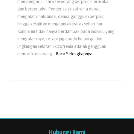
mempengaruhi cara seseorang berpikir, merasakan,
dan berperilaku. Penderita skizofrenia dapat
mengalami halusinasi, delusi, gangguan berpikir,
hingga kesulitan menjalani aktivitas sehari-hari.
Kondisi ini tidak hanya berdampak pada individu yang
mengalaminya, tetapi juga pada keluarga dan
lingkungan sekitar. Skizofrenia adalah gangguan
mental kronis yang…
Baca Selengkapnya
Hubungi Kami