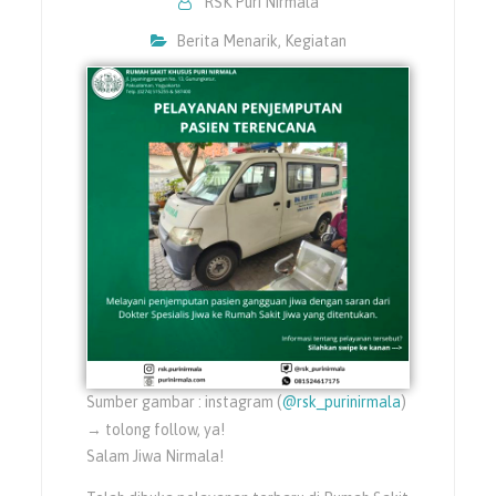
RSK Puri Nirmala
Berita Menarik
,
Kegiatan
Sumber gambar : instagram (
@rsk_purinirmala
)
→ tolong follow, ya!
Salam Jiwa Nirmala!