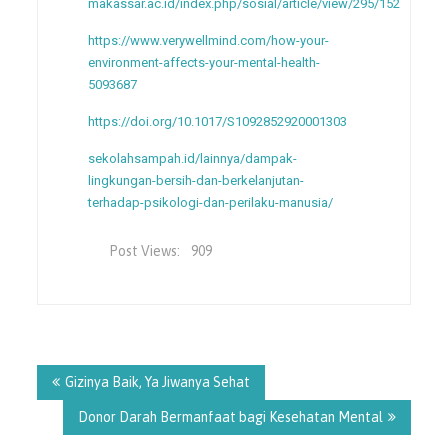
makassar.ac.id/index.php/sosial/article/view/295/152
https://www.verywellmind.com/how-your-
environment-affects-your-mental-health-
5093687
https://doi.org/10.1017/S1092852920001303
sekolahsampah.id/lainnya/dampak-
lingkungan-bersih-dan-berkelanjutan-
terhadap-psikologi-dan-perilaku-manusia/
Post Views:
909
Gizinya Baik, Ya Jiwanya Sehat
Donor Darah Bermanfaat bagi Kesehatan Mental