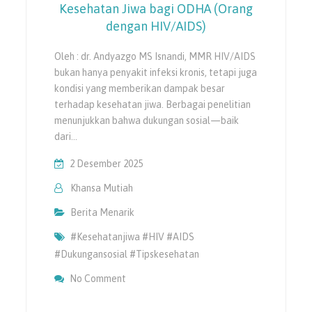
Kesehatan Jiwa bagi ODHA (Orang
dengan HIV/AIDS)
Oleh : dr. Andyazgo MS Isnandi, MMR HIV/AIDS
bukan hanya penyakit infeksi kronis, tetapi juga
kondisi yang memberikan dampak besar
terhadap kesehatan jiwa. Berbagai penelitian
menunjukkan bahwa dukung­an sosial—baik
dari…
2 Desember 2025
Khansa Mutiah
Berita Menarik
#kesehatanjiwa #HIV #AIDS
#Dukungansosial #tipskesehatan
On Dukungan Sosial : Sumber Kunci Keseha
No Comment
Dengan HIV/AIDS)