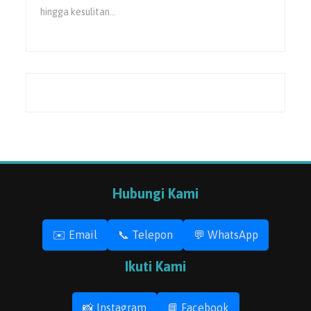
hingga kesulitan…
Hubungi Kami
✉️ Email
📞 Telepon
💬 WhatsApp
Ikuti Kami
📸 Instagram
📘 Facebook