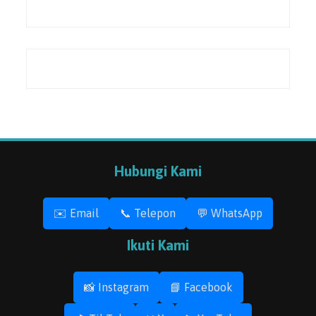
Hubungi Kami
✉️ Email
📞 Telepon
💬 WhatsApp
Ikuti Kami
📸 Instagram
📘 Facebook