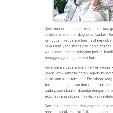
Kecemasan dan depresi merupakan dua gang
setelah menerima diagnosis kanker. K
kehidupan, ketidakpastian hasil pengobat
rasa takut yang intens dan berkelanjuta
wajar, namun pada sebagian pasien, kond
mengganggu fungsi sehari-hari.
Kecemasan pada pasien kanker sering k
medis, efek samping terapi seperti kemot
ketakutan akan kematian. Emosional yang
terhadap pengobatan dan menurunkan kual
pada pasien kanker ditandai dengan pera
aktivitas yang sebelumnya disukai, kelela
Dampak kecemasan dan depresi tidak han
memperburuk kondisi fisik, gangguan t