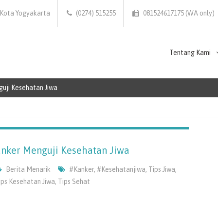
 Kota Yogyakarta
(0274) 515255
081524617175 (WA only)
Tentang Kami
guji Kesehatan Jiwa
anker Menguji Kesehatan Jiwa
Berita Menarik
#kanker
,
#kesehatanjiwa
,
Tips Jiwa
,
ips Kesehatan Jiwa
,
Tips Sehat