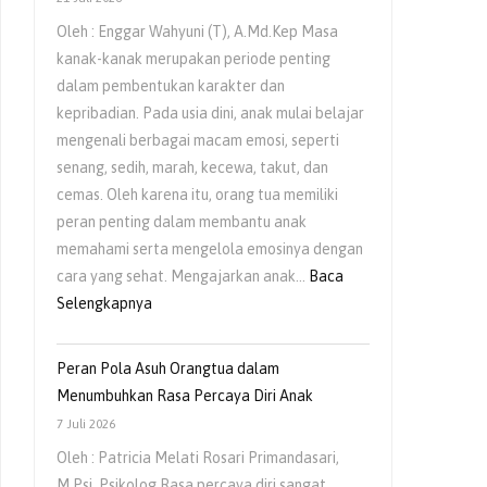
Oleh : Enggar Wahyuni (T), A.Md.Kep Masa
kanak-kanak merupakan periode penting
dalam pembentukan karakter dan
kepribadian. Pada usia dini, anak mulai belajar
mengenali berbagai macam emosi, seperti
senang, sedih, marah, kecewa, takut, dan
cemas. Oleh karena itu, orang tua memiliki
peran penting dalam membantu anak
memahami serta mengelola emosinya dengan
cara yang sehat. Mengajarkan anak…
Baca
Selengkapnya
Peran Pola Asuh Orangtua dalam
Menumbuhkan Rasa Percaya Diri Anak
7 Juli 2026
Oleh : Patricia Melati Rosari Primandasari,
M.Psi, Psikolog Rasa percaya diri sangat