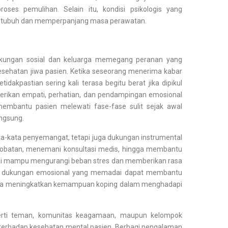
oses pemulihan. Selain itu, kondisi psikologis yang
 tubuh dan memperpanjang masa perawatan.
ukungan sosial dan keluarga memegang peranan yang
kesehatan jiwa pasien. Ketika seseorang menerima kabar
tidakpastian sering kali terasa begitu berat jika dipikul
erikan empati, perhatian, dan pendampingan emosional
embantu pasien melewati fase-fase sulit sejak awal
ngsung.
ta-kata penyemangat, tetapi juga dukungan instrumental
obatan, menemani konsultasi medis, hingga membantu
ini mampu mengurangi beban stres dan memberikan rasa
te, dukungan emosional yang memadai dapat membantu
serta meningkatkan kemampuan koping dalam menghadapi
seperti teman, komunitas keagamaan, maupun kelompok
r terhadap kesehatan mental pasien. Berbagi pengalaman