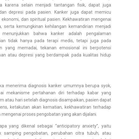
a karena selain menjadi tantangan fisik, dapat juga
 dan depresi pada pasien. Kanker juga dapat memicu
 ekonomi, dan spiritual pasien. Kekhawatiran mengenai
a, serta kemungkinan kehilangan kemandirian menjadi
i menunjukkan bahwa kanker adalah pengalaman
ian tidak hanya pada terapi medis, tetapi juga pada
n yang memadai, tekanan emosional ini berpotensi
n atau depresi yang berdampak pada kualitas hidup
tika menerima diagnosis kanker umumnya berupa syok,
gai mekanisme pertahanan diri terhadap kabar yang
 atau hari setelah diagnosis disampaikan, pasien dapat
ens, ketakutan akan kematian, kekhawatiran terhadap
n mengenai proses pengobatan yang akan dijalani.
pa yang dikenal sebagai “anticipatory anxiety”, yaitu
 samping pengobatan, perubahan citra tubuh, atau