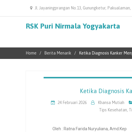
Jl. Jayaningprangan No.13, Gunungketur, Pakualaman,
RSK Puri Nirmala Yogyakarta
Home
Berita Menarik
Ketika Diagnosis Kanker Men
Ketika Diagnosis K
24 Februari 2026
Khansa Mutiah
Tips Kesehatan
,
T
Oleh : Ratna Farida Nuryuliana, Amd.Kep