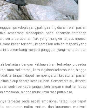
guan psikologis yang paling sering dialami oleh pasien
etika seseorang dihadapkan pada ancaman terhadap
an, serta perubahan fisik yang mungkin terjadi, muncul
n. Dalam kadar tertentu, kecemasan adalah respons yang
isi ini berkembang menjadi gangguan yang menetap dan
ali berkaitan dengan kekhawatiran terhadap prosedur
erapi atau radioterapi, kemungkinan kekambuhan, hingga
 tidak tertangani dapat mempengaruhi kepatuhan pasien
itas hidup secara keseluruhan. Sementara itu, depresi
saan sedih berkepanjangan, kehilangan minat terhadap
han emosional, hingga munculnya rasa putus asa.
ya terbatas pada aspek emosional, tetapi juga dapat
idur, penurunan nafsu makan, dan kurangnya motivasi