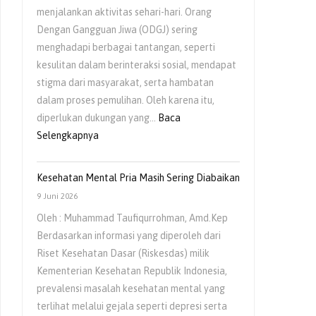
menjalankan aktivitas sehari-hari. Orang
Dengan Gangguan Jiwa (ODGJ) sering
menghadapi berbagai tantangan, seperti
kesulitan dalam berinteraksi sosial, mendapat
stigma dari masyarakat, serta hambatan
dalam proses pemulihan. Oleh karena itu,
diperlukan dukungan yang…
Baca
Selengkapnya
Kesehatan Mental Pria Masih Sering Diabaikan
9 Juni 2026
Oleh : Muhammad Taufiqurrohman, Amd.Kep
Berdasarkan informasi yang diperoleh dari
Riset Kesehatan Dasar (Riskesdas) milik
Kementerian Kesehatan Republik Indonesia,
prevalensi masalah kesehatan mental yang
terlihat melalui gejala seperti depresi serta