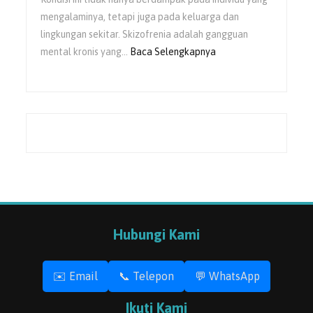
mengalaminya, tetapi juga pada keluarga dan
lingkungan sekitar. Skizofrenia adalah gangguan
mental kronis yang…
Baca Selengkapnya
Hubungi Kami
✉️ Email
📞 Telepon
💬 WhatsApp
Ikuti Kami