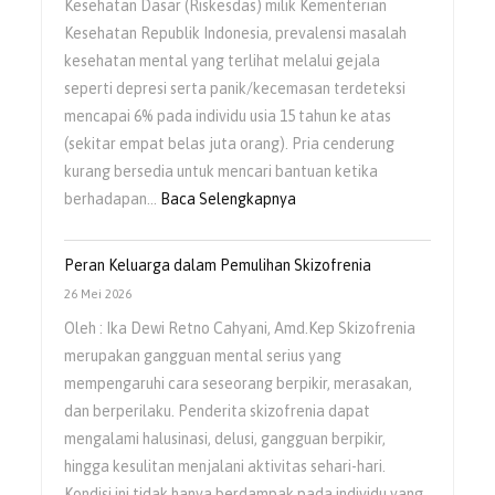
Kesehatan Dasar (Riskesdas) milik Kementerian
Kesehatan Republik Indonesia, prevalensi masalah
kesehatan mental yang terlihat melalui gejala
seperti depresi serta panik/kecemasan terdeteksi
mencapai 6% pada individu usia 15 tahun ke atas
(sekitar empat belas juta orang). Pria cenderung
kurang bersedia untuk mencari bantuan ketika
berhadapan…
Baca Selengkapnya
Peran Keluarga dalam Pemulihan Skizofrenia
26 Mei 2026
Oleh : Ika Dewi Retno Cahyani, Amd.Kep Skizofrenia
merupakan gangguan mental serius yang
mempengaruhi cara seseorang berpikir, merasakan,
dan berperilaku. Penderita skizofrenia dapat
mengalami halusinasi, delusi, gangguan berpikir,
hingga kesulitan menjalani aktivitas sehari-hari.
Kondisi ini tidak hanya berdampak pada individu yang