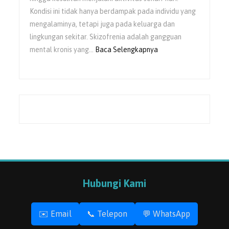
Kondisi ini tidak hanya berdampak pada individu yang
mengalaminya, tetapi juga pada keluarga dan
lingkungan sekitar. Skizofrenia adalah gangguan
:
mental kronis yang…
Baca Selengkapnya
Peran
Keluarga
dalam
Pemulihan
Skizofrenia
Hubungi Kami
✉️ Email
📞 Telepon
💬 WhatsApp