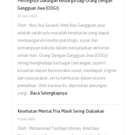
Pentingnya Dukungan Keluarga bagi Orang Dengan
Asuh
Gangguan Jiwa (ODGJ)
Orangtua
23 Juni 2026
dalam
Oleh : Novi Ika Susanti, Amd.Kep Gangguan jiwa
Menumbuhkan
adalah salah satu masalah kesehatan yang dapat
Rasa
mempengaruhi kondisi psikologis, sosial dan
Percaya
kemampuan individu dalam menjalankan aktivitas
Diri
sehari-hari. Orang Dengan Gangguan Jiwa (ODGJ)
Anak
sering menghadapi berbagai tantangan, seperti
kesulitan dalam berinteraksi sosial, mendapat stigma
dari masyarakat, serta hambatan dalam proses
pemulihan. Oleh karena itu, diperlukan dukungan
:
yang…
Baca Selengkapnya
Pentingnya
Dukungan
Kesehatan Mental Pria Masih Sering Diabaikan
Keluarga
9 Juni 2026
bagi
Oleh : Muhammad Taufiqurrohman, Amd.Kep
Orang