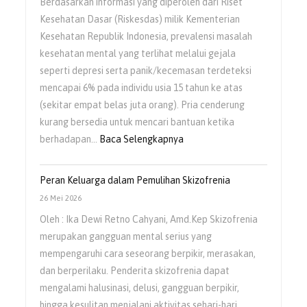
Berdasarkan informasi yang diperoleh dari Riset
Dengan
Kesehatan Dasar (Riskesdas) milik Kementerian
Gangguan
Kesehatan Republik Indonesia, prevalensi masalah
Jiwa
kesehatan mental yang terlihat melalui gejala
(ODGJ)
seperti depresi serta panik/kecemasan terdeteksi
mencapai 6% pada individu usia 15 tahun ke atas
(sekitar empat belas juta orang). Pria cenderung
kurang bersedia untuk mencari bantuan ketika
:
berhadapan…
Baca Selengkapnya
Kesehatan
Mental
Peran Keluarga dalam Pemulihan Skizofrenia
Pria
26 Mei 2026
Masih
Oleh : Ika Dewi Retno Cahyani, Amd.Kep Skizofrenia
Sering
merupakan gangguan mental serius yang
Diabaikan
mempengaruhi cara seseorang berpikir, merasakan,
dan berperilaku. Penderita skizofrenia dapat
mengalami halusinasi, delusi, gangguan berpikir,
hingga kesulitan menjalani aktivitas sehari-hari.