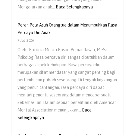
:
Mengajarkan anak…
Baca Selengkapnya
Mengajarkan
Anak
Peran Pola Asuh Orangtua dalam Menumbuhkan Rasa
Untuk
Percaya Diri Anak
Mengelola
7 Juli 2026
Emosi
Oleh : Patricia Melati Rosari Primandasari, M.Psi,
Sejak
Psikolog Rasa percaya diri sangat dibutuhkan dalam
Usia
berbagai aspek kehidupan. Rasa percaya diri
Dini
merupakan sifat mendasar yang sangat penting bagi
pertumbuhan pribadi seseorang. Di tengah lingkungan
yang penuh tantangan, rasa percaya diri dapat
menjadi penentu seseorang dalam mencapai suatu
keberhasilan. Dalam sebuah penelitian oleh American
Mental Association menunjukkan…
Baca
:
Selengkapnya
Peran
Pola