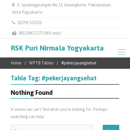
Jl. Jayaningprangan No.13, Gunungketur, Pakualaman,
Kota Yogyakarta
(0274) 515255
081524617175 (WA only)
RSK Puri Nirmala Yogyakarta
Home
WPTB Tables
#pekerjayangsehat
Table Tag:
#pekerjayangsehat
Nothing Found
It seems we can’t find what you’re looking for. Perhaps
searching can help.
Cari