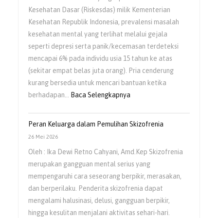
Dengan
Kesehatan Dasar (Riskesdas) milik Kementerian
Gangguan
Kesehatan Republik Indonesia, prevalensi masalah
Jiwa
kesehatan mental yang terlihat melalui gejala
(ODGJ)
seperti depresi serta panik/kecemasan terdeteksi
mencapai 6% pada individu usia 15 tahun ke atas
(sekitar empat belas juta orang). Pria cenderung
kurang bersedia untuk mencari bantuan ketika
:
berhadapan…
Baca Selengkapnya
Kesehatan
Mental
Peran Keluarga dalam Pemulihan Skizofrenia
Pria
26 Mei 2026
Masih
Oleh : Ika Dewi Retno Cahyani, Amd.Kep Skizofrenia
Sering
merupakan gangguan mental serius yang
Diabaikan
mempengaruhi cara seseorang berpikir, merasakan,
dan berperilaku. Penderita skizofrenia dapat
mengalami halusinasi, delusi, gangguan berpikir,
hingga kesulitan menjalani aktivitas sehari-hari.