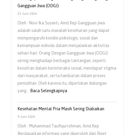
Asuh
Gangguan Jiwa (ODGJ)
Orangtua
23 Juni 2026
dalam
Oleh : Novi Ika Susanti, Amd.Kep Gangguan jiwa
Menumbuhkan
adalah salah satu masalah kesehatan yang dapat
Rasa
mempengaruhi kondisi psikologis, sosial dan
Percaya
kemampuan individu dalam menjalankan aktivitas
Diri
sehari-hari. Orang Dengan Gangguan Jiwa (ODGJ)
Anak
sering menghadapi berbagai tantangan, seperti
kesulitan dalam berinteraksi sosial, mendapat stigma
dari masyarakat, serta hambatan dalam proses
pemulihan. Oleh karena itu, diperlukan dukungan
:
yang…
Baca Selengkapnya
Pentingnya
Dukungan
Kesehatan Mental Pria Masih Sering Diabaikan
Keluarga
9 Juni 2026
bagi
Oleh : Muhammad Taufiqurrohman, Amd.Kep
Orang
Berdasarkan informasi yang diperoleh dari Riset