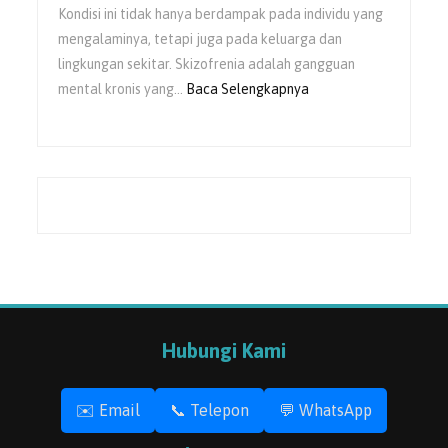
Kondisi ini tidak hanya berdampak pada individu yang
mengalaminya, tetapi juga pada keluarga dan
lingkungan sekitar. Skizofrenia adalah gangguan
:
mental kronis yang…
Baca Selengkapnya
Peran
Keluarga
dalam
Pemulihan
Skizofrenia
Hubungi Kami
✉️ Email
📞 Telepon
💬 WhatsApp