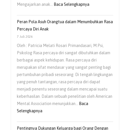
:
Mengajarkan anak…
Baca Selengkapnya
Mengajarkan
Anak
Peran Pola Asuh Orangtua dalam Menumbuhkan Rasa
Untuk
Percaya Diri Anak
Mengelola
7 Juli 2026
Emosi
Oleh : Patricia Melati Rosari Primandasari, M.Psi,
Sejak
Psikolog Rasa percaya diri sangat dibutuhkan dalam
Usia
berbagai aspek kehidupan. Rasa percaya diri
Dini
merupakan sifat mendasar yang sangat penting bagi
pertumbuhan pribadi seseorang. Di tengah lingkungan
yang penuh tantangan, rasa percaya diri dapat
menjadi penentu seseorang dalam mencapai suatu
keberhasilan. Dalam sebuah penelitian oleh American
Mental Association menunjukkan…
Baca
:
Selengkapnya
Peran
Pola
Pentingnya Dukungan Keluarga bagi Orang Dengan