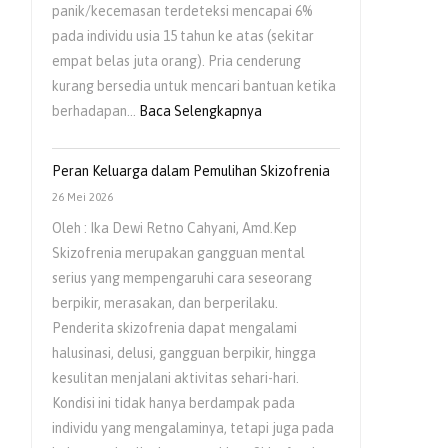
panik/kecemasan terdeteksi mencapai 6%
pada individu usia 15 tahun ke atas (sekitar
empat belas juta orang). Pria cenderung
kurang bersedia untuk mencari bantuan ketika
:
berhadapan…
Baca Selengkapnya
Kesehatan
Mental
Peran Keluarga dalam Pemulihan Skizofrenia
Pria
26 Mei 2026
Masih
Oleh : Ika Dewi Retno Cahyani, Amd.Kep
Sering
Skizofrenia merupakan gangguan mental
Diabaikan
serius yang mempengaruhi cara seseorang
berpikir, merasakan, dan berperilaku.
Penderita skizofrenia dapat mengalami
halusinasi, delusi, gangguan berpikir, hingga
kesulitan menjalani aktivitas sehari-hari.
Kondisi ini tidak hanya berdampak pada
individu yang mengalaminya, tetapi juga pada