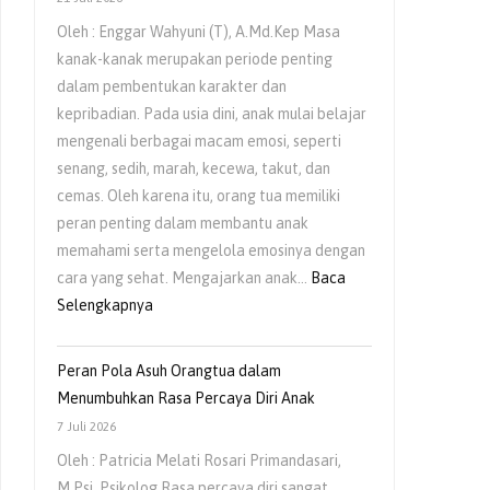
Oleh : Enggar Wahyuni (T), A.Md.Kep Masa
kanak-kanak merupakan periode penting
dalam pembentukan karakter dan
kepribadian. Pada usia dini, anak mulai belajar
mengenali berbagai macam emosi, seperti
senang, sedih, marah, kecewa, takut, dan
cemas. Oleh karena itu, orang tua memiliki
peran penting dalam membantu anak
memahami serta mengelola emosinya dengan
cara yang sehat. Mengajarkan anak…
Baca
:
Selengkapnya
Mengajarkan
Anak
Peran Pola Asuh Orangtua dalam
Untuk
Menumbuhkan Rasa Percaya Diri Anak
Mengelola
7 Juli 2026
Emosi
Oleh : Patricia Melati Rosari Primandasari,
Sejak
M.Psi, Psikolog Rasa percaya diri sangat