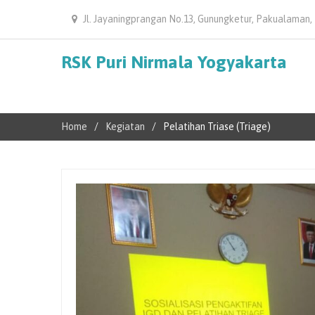
Jl. Jayaningprangan No.13, Gunungketur, Pakualaman,
RSK Puri Nirmala Yogyakarta
Home
Kegiatan
Pelatihan Triase (Triage)