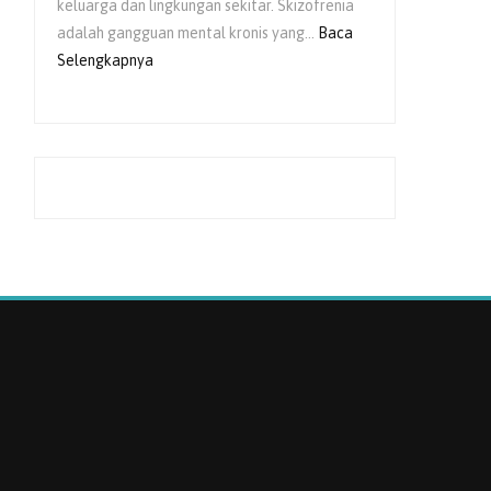
keluarga dan lingkungan sekitar. Skizofrenia
adalah gangguan mental kronis yang…
Baca
:
Selengkapnya
Peran
Keluarga
dalam
Pemulihan
Skizofrenia