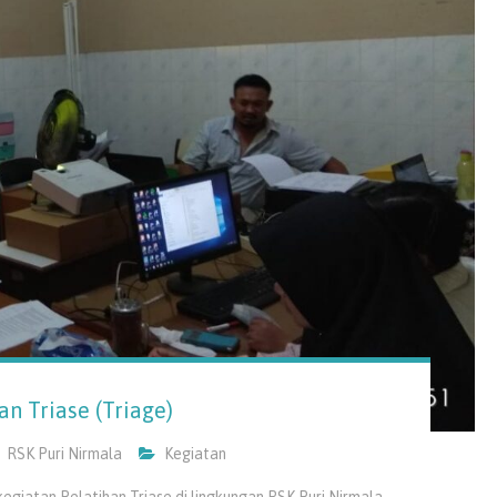
an Triase (Triage)
RSK Puri Nirmala
Kegiatan
egiatan Pelatihan Triase di lingkungan RSK Puri Nirmala.