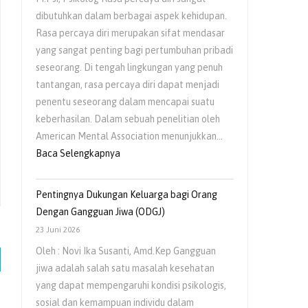
Usia
dibutuhkan dalam berbagai aspek kehidupan.
Dini
Rasa percaya diri merupakan sifat mendasar
yang sangat penting bagi pertumbuhan pribadi
seseorang. Di tengah lingkungan yang penuh
tantangan, rasa percaya diri dapat menjadi
penentu seseorang dalam mencapai suatu
keberhasilan. Dalam sebuah penelitian oleh
American Mental Association menunjukkan…
:
Baca Selengkapnya
Peran
Pola
Pentingnya Dukungan Keluarga bagi Orang
Asuh
Dengan Gangguan Jiwa (ODGJ)
Orangtua
23 Juni 2026
dalam
Oleh : Novi Ika Susanti, Amd.Kep Gangguan
Menumbuhkan
jiwa adalah salah satu masalah kesehatan
Rasa
yang dapat mempengaruhi kondisi psikologis,
Percaya
sosial dan kemampuan individu dalam
Diri