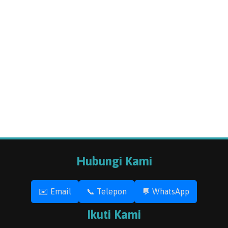
Hubungi Kami
✉️ Email
📞 Telepon
💬 WhatsApp
Ikuti Kami