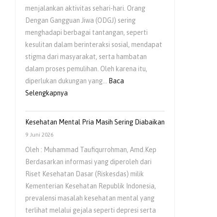
menjalankan aktivitas sehari-hari. Orang
Anak
Dengan Gangguan Jiwa (ODGJ) sering
menghadapi berbagai tantangan, seperti
kesulitan dalam berinteraksi sosial, mendapat
stigma dari masyarakat, serta hambatan
dalam proses pemulihan. Oleh karena itu,
diperlukan dukungan yang…
Baca
:
Selengkapnya
Pentingnya
Dukungan
Kesehatan Mental Pria Masih Sering Diabaikan
Keluarga
9 Juni 2026
bagi
Oleh : Muhammad Taufiqurrohman, Amd.Kep
Orang
Berdasarkan informasi yang diperoleh dari
Dengan
Riset Kesehatan Dasar (Riskesdas) milik
Gangguan
Kementerian Kesehatan Republik Indonesia,
Jiwa
prevalensi masalah kesehatan mental yang
(ODGJ)
terlihat melalui gejala seperti depresi serta