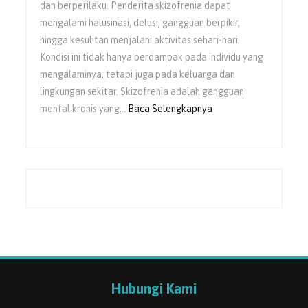
dan berperilaku. Penderita skizofrenia dapat
mengalami halusinasi, delusi, gangguan berpikir,
hingga kesulitan menjalani aktivitas sehari-hari.
Kondisi ini tidak hanya berdampak pada individu yang
mengalaminya, tetapi juga pada keluarga dan
lingkungan sekitar. Skizofrenia adalah gangguan
mental kronis yang…
Baca Selengkapnya
Hubungi Kami