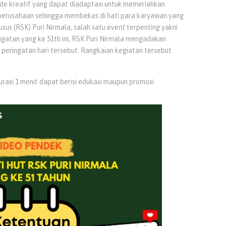
ide kreatif yang dapat diadaptasi untuk memeriahkan
 perusahaan sehingga membekas di hati para karyawan yang
us (RSK) Puri Nirmala, salah satu
event
terpenting yakni
ngatan yang ke 51th ini, RSK Puri Nirmala mengadakan
ringatan hari tersebut. Rangkaian kegiatan tersebut
rasi 1 menit dapat berisi edukasi maupun promosi