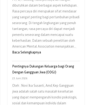
Usia
dibutuhkan dalam berbagai aspek kehidupan.
Dini
Rasa percaya diri merupakan sifat mendasar
yang sangat penting bagi pertumbuhan pribadi
seseorang. Di tengah lingkungan yang penuh
tantangan, rasa percaya diri dapat menjadi
penentu seseorang dalam mencapai suatu
keberhasilan. Dalam sebuah penelitian oleh
American Mental Association menunjukkan…
:
Baca Selengkapnya
Peran
Pola
Pentingnya Dukungan Keluarga bagi Orang
Asuh
Dengan Gangguan Jiwa (ODGJ)
Orangtua
23 Juni 2026
dalam
Oleh : Novi Ika Susanti, Amd.Kep Gangguan
Menumbuhkan
jiwa adalah salah satu masalah kesehatan
Rasa
yang dapat mempengaruhi kondisi psikologis,
Percaya
sosial dan kemampuan individu dalam
Diri