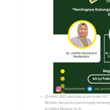
20 maret 2023 yakni puncak perayaan HUT 
Nirmala, dan prosesi pemotongan tumpeng y
dr.Fiddina Mediola, Sp.KJ