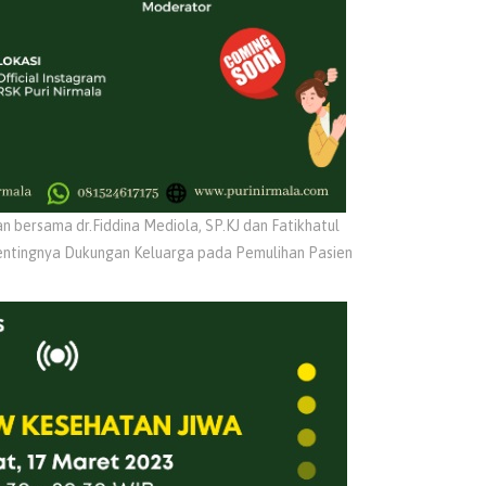
 bersama dr.Fiddina Mediola, SP.KJ dan Fatikhatul
entingnya Dukungan Keluarga pada Pemulihan Pasien