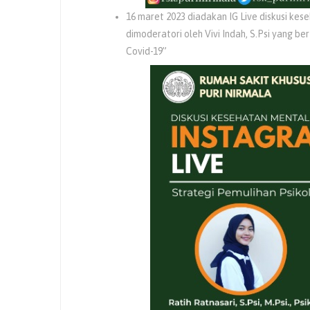
16 maret 2023 diadakan IG Live diskusi kes
dimoderatori oleh Vivi Indah, S.Psi yang 
Covid-19”