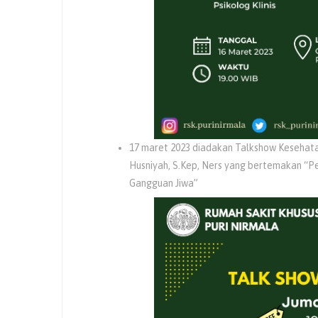
17 maret 2023 diadakan Talkshow Kesehatan
Husniyah, S.Kep, Ners yang bertemakan “P
Gangguan Jiwa”