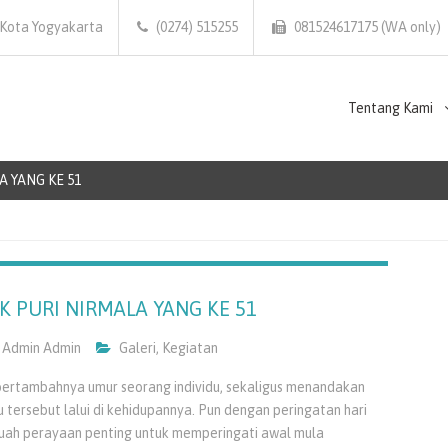
 Kota Yogyakarta
(0274) 515255
081524617175 (WA only)
Tentang Kami
 YANG KE 51
K PURI NIRMALA YANG KE 51
Admin Admin
Galeri
,
Kegiatan
bertambahnya umur seorang individu, sekaligus menandakan
 tersebut lalui di kehidupannya. Pun dengan peringatan hari
uah perayaan penting untuk memperingati awal mula