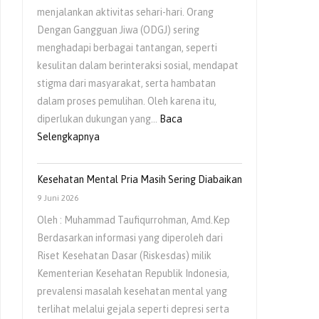
menjalankan aktivitas sehari-hari. Orang
Anak
Dengan Gangguan Jiwa (ODGJ) sering
menghadapi berbagai tantangan, seperti
kesulitan dalam berinteraksi sosial, mendapat
stigma dari masyarakat, serta hambatan
dalam proses pemulihan. Oleh karena itu,
diperlukan dukungan yang…
Baca
:
Selengkapnya
Pentingnya
Dukungan
Kesehatan Mental Pria Masih Sering Diabaikan
Keluarga
9 Juni 2026
bagi
Oleh : Muhammad Taufiqurrohman, Amd.Kep
Orang
Berdasarkan informasi yang diperoleh dari
Dengan
Riset Kesehatan Dasar (Riskesdas) milik
Gangguan
Kementerian Kesehatan Republik Indonesia,
Jiwa
prevalensi masalah kesehatan mental yang
(ODGJ)
terlihat melalui gejala seperti depresi serta