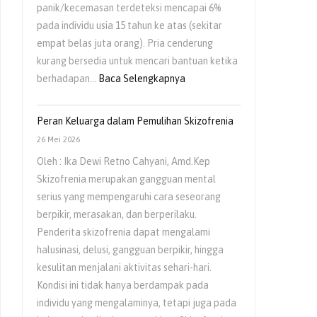
panik/kecemasan terdeteksi mencapai 6%
pada individu usia 15 tahun ke atas (sekitar
empat belas juta orang). Pria cenderung
kurang bersedia untuk mencari bantuan ketika
:
berhadapan…
Baca Selengkapnya
Kesehatan
Mental
Peran Keluarga dalam Pemulihan Skizofrenia
Pria
26 Mei 2026
Masih
Oleh : Ika Dewi Retno Cahyani, Amd.Kep
Sering
Skizofrenia merupakan gangguan mental
Diabaikan
serius yang mempengaruhi cara seseorang
berpikir, merasakan, dan berperilaku.
Penderita skizofrenia dapat mengalami
halusinasi, delusi, gangguan berpikir, hingga
kesulitan menjalani aktivitas sehari-hari.
Kondisi ini tidak hanya berdampak pada
individu yang mengalaminya, tetapi juga pada