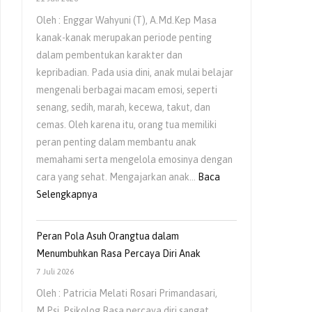
Oleh : Enggar Wahyuni (T), A.Md.Kep Masa
kanak-kanak merupakan periode penting
dalam pembentukan karakter dan
kepribadian. Pada usia dini, anak mulai belajar
mengenali berbagai macam emosi, seperti
senang, sedih, marah, kecewa, takut, dan
cemas. Oleh karena itu, orang tua memiliki
peran penting dalam membantu anak
memahami serta mengelola emosinya dengan
cara yang sehat. Mengajarkan anak…
Baca
:
Selengkapnya
Mengajarkan
Anak
Peran Pola Asuh Orangtua dalam
Untuk
Menumbuhkan Rasa Percaya Diri Anak
Mengelola
7 Juli 2026
Emosi
Oleh : Patricia Melati Rosari Primandasari,
Sejak
M.Psi, Psikolog Rasa percaya diri sangat