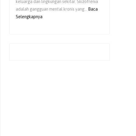
keluarga dan lingkungan sekitar. Skizofrenia
adalah gangguan mental kronis yang…
Baca
:
Selengkapnya
Peran
Keluarga
dalam
Pemulihan
Skizofrenia