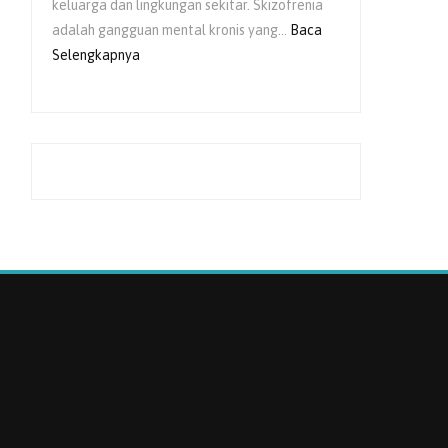
keluarga dan lingkungan sekitar. Skizofrenia
adalah gangguan mental kronis yang…
Baca
:
Selengkapnya
Peran
Keluarga
dalam
Pemulihan
Skizofrenia