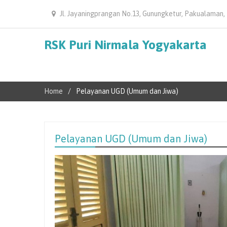
Jl. Jayaningprangan No.13, Gunungketur, Pakualaman,
RSK Puri Nirmala Yogyakarta
Home
Pelayanan UGD (Umum dan Jiwa)
Pelayanan UGD (Umum dan Jiwa)