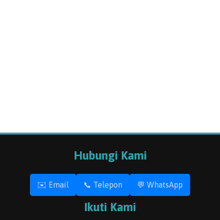
Hubungi Kami
✉️ Email
📞 Telepon
💬 WhatsApp
Ikuti Kami