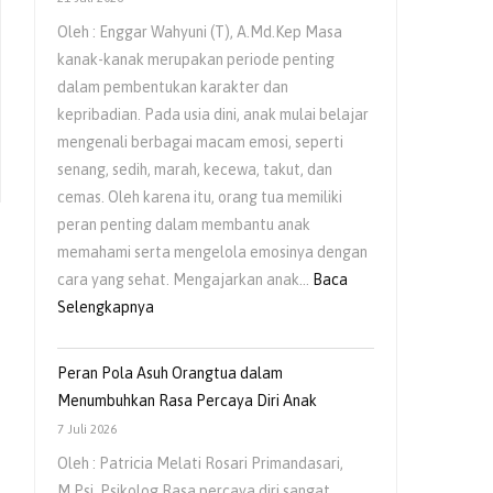
Oleh : Enggar Wahyuni (T), A.Md.Kep Masa
kanak-kanak merupakan periode penting
dalam pembentukan karakter dan
kepribadian. Pada usia dini, anak mulai belajar
mengenali berbagai macam emosi, seperti
senang, sedih, marah, kecewa, takut, dan
cemas. Oleh karena itu, orang tua memiliki
peran penting dalam membantu anak
memahami serta mengelola emosinya dengan
cara yang sehat. Mengajarkan anak…
Baca
:
Selengkapnya
Mengajarkan
Anak
Peran Pola Asuh Orangtua dalam
Untuk
Menumbuhkan Rasa Percaya Diri Anak
Mengelola
7 Juli 2026
Emosi
Oleh : Patricia Melati Rosari Primandasari,
Sejak
M.Psi, Psikolog Rasa percaya diri sangat