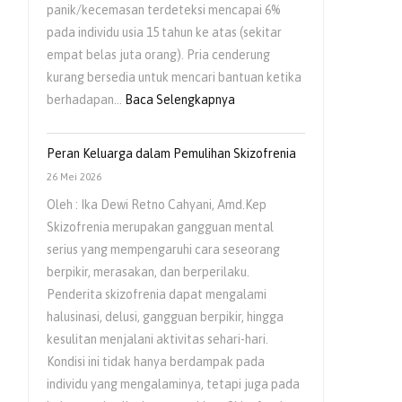
panik/kecemasan terdeteksi mencapai 6%
pada individu usia 15 tahun ke atas (sekitar
empat belas juta orang). Pria cenderung
kurang bersedia untuk mencari bantuan ketika
:
berhadapan…
Baca Selengkapnya
Kesehatan
Mental
Peran Keluarga dalam Pemulihan Skizofrenia
Pria
26 Mei 2026
Masih
Oleh : Ika Dewi Retno Cahyani, Amd.Kep
Sering
Skizofrenia merupakan gangguan mental
Diabaikan
serius yang mempengaruhi cara seseorang
berpikir, merasakan, dan berperilaku.
Penderita skizofrenia dapat mengalami
halusinasi, delusi, gangguan berpikir, hingga
kesulitan menjalani aktivitas sehari-hari.
Kondisi ini tidak hanya berdampak pada
individu yang mengalaminya, tetapi juga pada