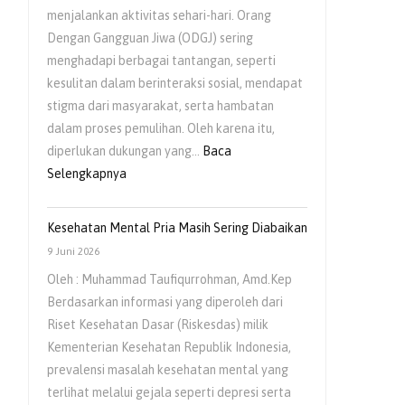
menjalankan aktivitas sehari-hari. Orang
Anak
Dengan Gangguan Jiwa (ODGJ) sering
menghadapi berbagai tantangan, seperti
kesulitan dalam berinteraksi sosial, mendapat
stigma dari masyarakat, serta hambatan
dalam proses pemulihan. Oleh karena itu,
diperlukan dukungan yang…
Baca
:
Selengkapnya
Pentingnya
Dukungan
Kesehatan Mental Pria Masih Sering Diabaikan
Keluarga
9 Juni 2026
bagi
Oleh : Muhammad Taufiqurrohman, Amd.Kep
Orang
Berdasarkan informasi yang diperoleh dari
Dengan
Riset Kesehatan Dasar (Riskesdas) milik
Gangguan
Kementerian Kesehatan Republik Indonesia,
Jiwa
prevalensi masalah kesehatan mental yang
(ODGJ)
terlihat melalui gejala seperti depresi serta