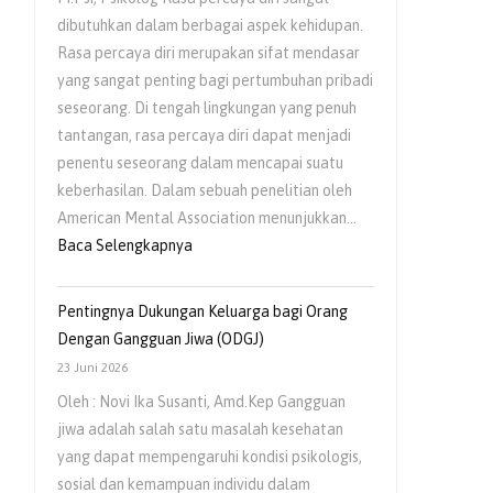
Usia
dibutuhkan dalam berbagai aspek kehidupan.
Dini
Rasa percaya diri merupakan sifat mendasar
yang sangat penting bagi pertumbuhan pribadi
seseorang. Di tengah lingkungan yang penuh
tantangan, rasa percaya diri dapat menjadi
penentu seseorang dalam mencapai suatu
keberhasilan. Dalam sebuah penelitian oleh
American Mental Association menunjukkan…
:
Baca Selengkapnya
Peran
Pola
Pentingnya Dukungan Keluarga bagi Orang
Asuh
Dengan Gangguan Jiwa (ODGJ)
Orangtua
23 Juni 2026
dalam
Oleh : Novi Ika Susanti, Amd.Kep Gangguan
Menumbuhkan
jiwa adalah salah satu masalah kesehatan
Rasa
yang dapat mempengaruhi kondisi psikologis,
Percaya
sosial dan kemampuan individu dalam
Diri