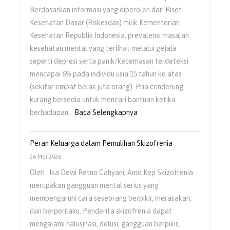
Orang
Berdasarkan informasi yang diperoleh dari Riset
Dengan
Kesehatan Dasar (Riskesdas) milik Kementerian
Gangguan
Kesehatan Republik Indonesia, prevalensi masalah
Jiwa
kesehatan mental yang terlihat melalui gejala
(ODGJ)
seperti depresi serta panik/kecemasan terdeteksi
mencapai 6% pada individu usia 15 tahun ke atas
(sekitar empat belas juta orang). Pria cenderung
kurang bersedia untuk mencari bantuan ketika
:
berhadapan…
Baca Selengkapnya
Kesehatan
Mental
Peran Keluarga dalam Pemulihan Skizofrenia
Pria
26 Mei 2026
Masih
Oleh : Ika Dewi Retno Cahyani, Amd.Kep Skizofrenia
Sering
merupakan gangguan mental serius yang
Diabaikan
mempengaruhi cara seseorang berpikir, merasakan,
dan berperilaku. Penderita skizofrenia dapat
mengalami halusinasi, delusi, gangguan berpikir,