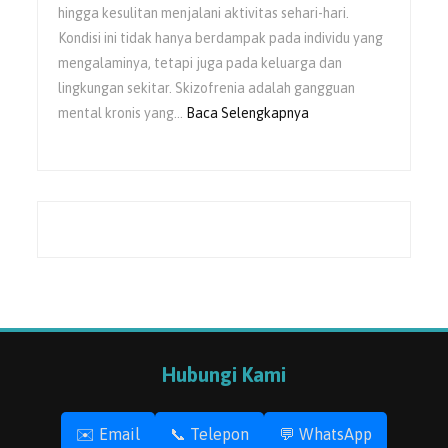
hingga kesulitan menjalani aktivitas sehari-hari.
Kondisi ini tidak hanya berdampak pada individu yang
mengalaminya, tetapi juga pada keluarga dan
lingkungan sekitar. Skizofrenia adalah gangguan
:
mental kronis yang…
Baca Selengkapnya
Peran
Keluarga
dalam
Pemulihan
Skizofrenia
Hubungi Kami
✉️ Email
📞 Telepon
💬 WhatsApp