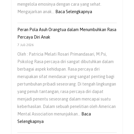
mengelola emosinya dengan cara yang sehat.
:
Mengajarkan anak…
Baca Selengkapnya
Mengajarkan
Anak
Peran Pola Asuh Orangtua dalam Menumbuhkan Rasa
Untuk
Percaya Diri Anak
Mengelola
7 Juli 2026
Emosi
Oleh : Patricia Melati Rosari Primandasari, M.Psi,
Sejak
Psikolog Rasa percaya diri sangat dibutuhkan dalam
Usia
berbagai aspek kehidupan. Rasa percaya diri
Dini
merupakan sifat mendasar yang sangat penting bagi
pertumbuhan pribadi seseorang. Di tengah lingkungan
yang penuh tantangan, rasa percaya diri dapat
menjadi penentu seseorang dalam mencapai suatu
keberhasilan. Dalam sebuah penelitian oleh American
Mental Association menunjukkan…
Baca
:
Selengkapnya
Peran