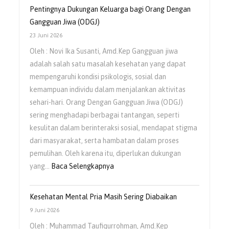
Pola
Pentingnya Dukungan Keluarga bagi Orang Dengan
Asuh
Gangguan Jiwa (ODGJ)
Orangtua
23 Juni 2026
dalam
Oleh : Novi Ika Susanti, Amd.Kep Gangguan jiwa
Menumbuhkan
adalah salah satu masalah kesehatan yang dapat
Rasa
mempengaruhi kondisi psikologis, sosial dan
Percaya
kemampuan individu dalam menjalankan aktivitas
Diri
sehari-hari. Orang Dengan Gangguan Jiwa (ODGJ)
Anak
sering menghadapi berbagai tantangan, seperti
kesulitan dalam berinteraksi sosial, mendapat stigma
dari masyarakat, serta hambatan dalam proses
pemulihan. Oleh karena itu, diperlukan dukungan
:
yang…
Baca Selengkapnya
Pentingnya
Dukungan
Kesehatan Mental Pria Masih Sering Diabaikan
Keluarga
9 Juni 2026
bagi
Oleh : Muhammad Taufiqurrohman, Amd.Kep